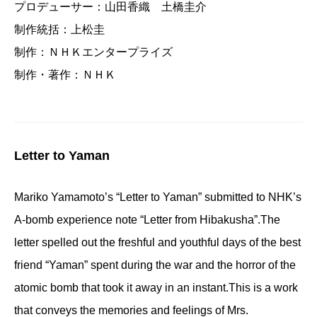
プロデューサー：山田香織 土橋圭介
制作統括：上松圭
制作：ＮＨＫエンタープライズ
制作・著作：ＮＨＫ
Letter to Yaman
Mariko Yamamoto’s “Letter to Yaman” submitted to NHK’s
A-bomb experience note “Letter from Hibakusha”.The
letter spelled out the freshful and youthful days of the best
friend “Yaman” spent during the war and the horror of the
atomic bomb that took it away in an instant.This is a work
that conveys the memories and feelings of Mrs.