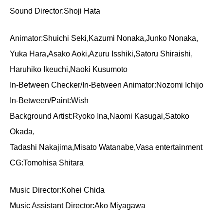
Sound Director:Shoji Hata
Animator:Shuichi Seki,Kazumi Nonaka,Junko Nonaka,
Yuka Hara,Asako Aoki,Azuru Isshiki,Satoru Shiraishi,
Haruhiko Ikeuchi,Naoki Kusumoto
In-Between Checker/In-Between Animator:Nozomi Ichijo
In-Between/Paint:Wish
Background Artist:Ryoko Ina,Naomi Kasugai,Satoko
Okada,
Tadashi Nakajima,Misato Watanabe,Vasa entertainment
CG:Tomohisa Shitara
Music Director:Kohei Chida
Music Assistant Director:Ako Miyagawa