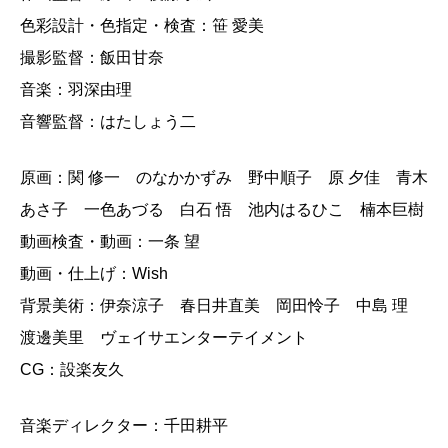
色彩設計・色指定・検査：笹 愛美
撮影監督：飯田甘奈
音楽：羽深由理
音響監督：はたしょう二
原画：関 修一 のなかかずみ 野中順子 原 夕佳 青木
あさ子 一色あづる 白石 悟 池内はるひこ 楠本巨樹
動画検査・動画：一条 望
動画・仕上げ：Wish
背景美術：伊奈涼子 春日井直美 岡田怜子 中島 理
渡邊美里 ヴェイサエンターテイメント
CG：設楽友久
音楽ディレクター：千田耕平