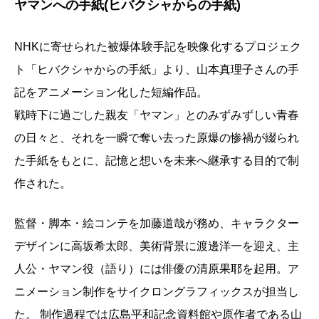
ヤマンへの手紙(ヒバクシャからの手紙)
NHKに寄せられた被爆体験手記を映像化するプロジェク
ト「ヒバクシャからの手紙」より、山本真理子さんの手
記をアニメーション化した短編作品。
戦時下に過ごした親友「ヤマン」とのみずみずしい青春
の日々と、それを一瞬で奪い去った原爆の惨禍が綴られ
た手紙をもとに、記憶と想いを未来へ継承する目的で制
作された。
監督・脚本・絵コンテを加藤道哉が務め、キャラクター
デザインに高坂希太郎、美術背景に渡邊洋一を迎え、主
人公・ヤマン役（語り）には俳優の清原果耶を起用。ア
ニメーション制作をサイクロングラフィックスが担当し
た。 制作過程では広島平和記念資料館や原作者である山