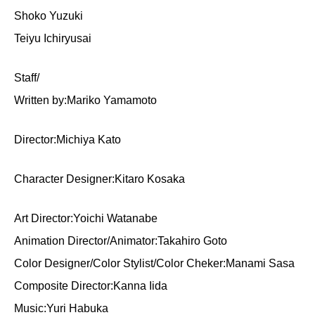
Shoko Yuzuki
Teiyu Ichiryusai
Staff/
Written by:Mariko Yamamoto
Director:Michiya Kato
Character Designer:Kitaro Kosaka
Art Director:Yoichi Watanabe
Animation Director/Animator:Takahiro Goto
Color Designer/Color Stylist/Color Cheker:Manami Sasa
Composite Director:Kanna Iida
Music:Yuri Habuka