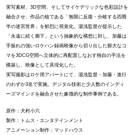
実写素材、3D空間、そしてサイケデリックな色彩設計を
融合させ、作品の核である「無限に反復・分岐する四畳
半の迷宮世界」を鮮烈に視覚化。湯浅監督が提示した
「永遠に続く廊下」という抽象的な構想に対し、加藤は
手振れの強いロケハン録画映像から切り出した膨大なコ
マを3DCG空間へ立体的に再配置しなおす独自の手法を
構築し、映像として具現化した。
実写撮影はロケ用アパートにて、湯浅監督・加藤・進行
のわずか3名で実施。デジタル技術と少人数のインディ
ーズマインドを融合させた象徴的な制作事例である。
原作：犬村小六
製作：トムス・エンタテインメント
アニメーション制作：マッドハウス