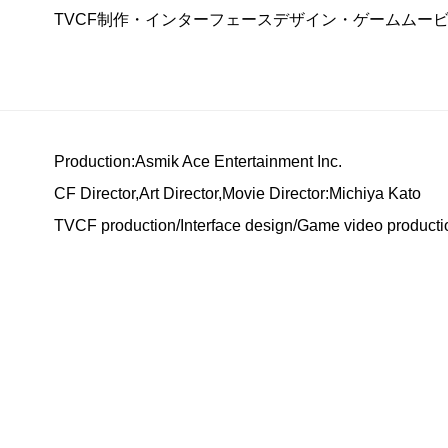
TVCF制作・インターフェースデザイン・ゲームムー
Production:Asmik Ace Entertainment Inc.
CF Director,Art Director,Movie Director:Michiya Kato
TVCF production/Interface design/Game video produ