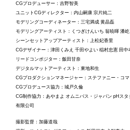
CGプロデューサー：吉野智美
ユニットCGディレクター：内山嗣康 宗片純二
モデリングコーディネーター：三宅満成 黄晶磊
モデリングアーティスト：くつぎけんいち 翁暁暉 潘屹 
シーンセットアップアーティスト：上松妃香里
CGデザイナー：津田くみえ 千田やよい 稲村忠憲 田中
リードコンポジター：飯田甘奈
デジタルマットアーティスト：東地和生
CGプロダクションマネージャー：ステファニー・コマ
CGプロデュース協力：城戸久倫
CG制作協力：あやまよ オムニバス・ジャパン pHスタ
有限公司
撮影監督：加藤道哉