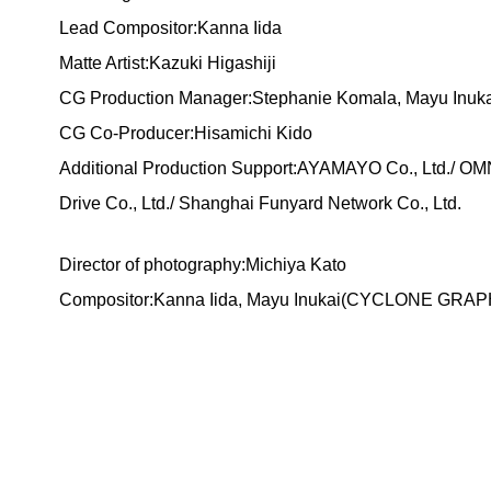
Lead Compositor:Kanna Iida
Matte Artist:Kazuki Higashiji
CG Production Manager:Stephanie Komala, Mayu Inuk
CG Co-Producer:Hisamichi Kido
Additional Production Support:AYAMAYO Co., Ltd./ OM
Drive Co., Ltd./ Shanghai Funyard Network Co., Ltd.
Director of photography:Michiya Kato
Compositor:Kanna Iida, Mayu Inukai(CYCLONE GRAPH