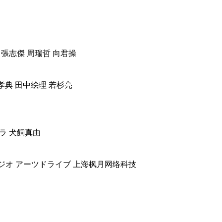
張志傑 周瑞哲 向君操
孝典 田中絵理 若杉亮
ラ 犬飼真由
ジオ アーツドライブ 上海枫月网络科技