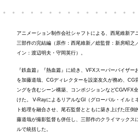
アニメーション制作会社シャフトによる、西尾維新ア
三部作の完結編（原作：西尾維新／総監督：新房昭之
イン：渡辺明夫・守岡英行）。
『鉄血篇』『熱血篇』に続き、VFXスーパーバイザー
を加藤道哉、CGディレクターを設楽友久が務め、CG
ングを含むシーン構築、コンポジションなどCG/VF
けた。 V-RayによるリアルなGI（グローバル・イル
ト処理を融合させ、尾石監督とともに築き上げた圧倒
藤道哉が撮影監督も併任し、三部作のクライマックス
ルで統括した。