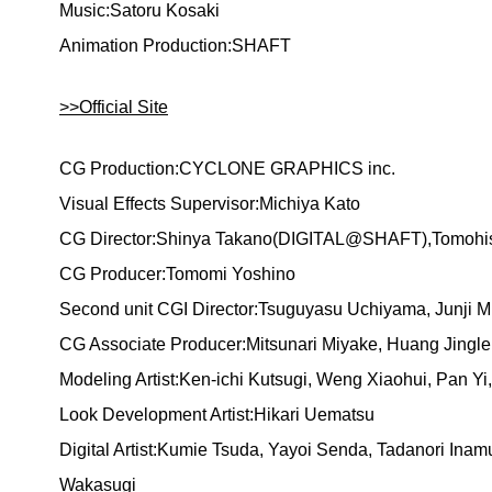
Music:Satoru Kosaki
Animation Production:SHAFT
>>Official Site
CG Production:CYCLONE GRAPHICS inc.
Visual Effects Supervisor:Michiya Kato
CG Director:Shinya Takano(DIGITAL@SHAFT),Tomohis
CG Producer:Tomomi Yoshino
Second unit CGI Director:Tsuguyasu Uchiyama, Junji 
CG Associate Producer:Mitsunari Miyake, Huang Jingle
Modeling Artist:Ken-ichi Kutsugi, Weng Xiaohui, Pan Yi,
Look Development Artist:Hikari Uematsu
Digital Artist:Kumie Tsuda, Yayoi Senda, Tadanori Inam
Wakasugi