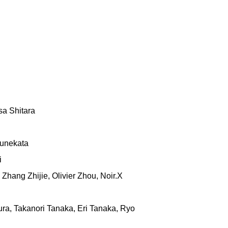
a Shitara
Munekata
i
 Zhang Zhijie, Olivier Zhou, Noir.X
ura, Takanori Tanaka, Eri Tanaka, Ryo