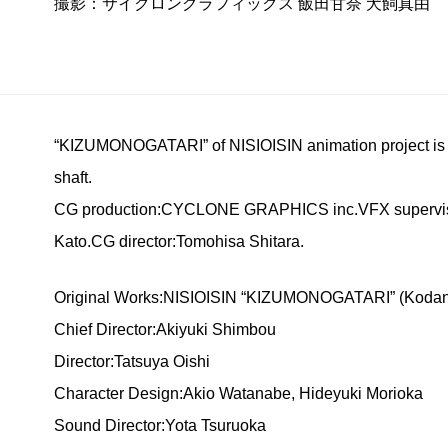
撮影：サイクロングラフィックス 飯田甘奈 犬飼真由
“KIZUMONOGATARI” of NISIOISIN animation project is 
shaft.
CG production:CYCLONE GRAPHICS inc.VFX supervisor
Kato.CG director:Tomohisa Shitara.
Original Works:NISIOISIN “KIZUMONOGATARI” (Koda
Chief Director:Akiyuki Shimbou
Director:Tatsuya Oishi
Character Design:Akio Watanabe, Hideyuki Morioka
Sound Director:Yota Tsuruoka