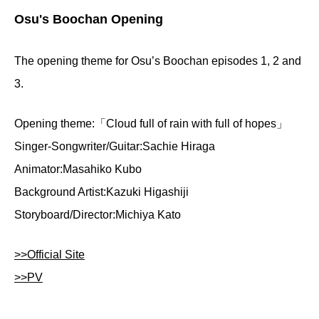
Osu's Boochan Opening
The opening theme for Osu’s Boochan episodes 1, 2 and
3.
Opening theme:「Cloud full of rain with full of hopes」
Singer-Songwriter/Guitar:Sachie Hiraga
Animator:Masahiko Kubo
Background Artist:Kazuki Higashiji
Storyboard/Director:Michiya Kato
>>Official Site
>>PV