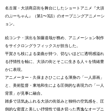
名古屋・大須商店街を舞台にしたショートアニメ『大須
のぶーちゃん』（第1〜3話）のオープニングアニメーシ
ョン。
絵コンテ・演出を加藤道哉が務め、アニメーション制作
をサイクロングラフィックスが担当した。
平賀さち枝による楽曲が持つ、切ないほどに透明感溢れ
る抒情性を軸に、大須の街とそこに生きる人々を情緒豊
かに表現。
アニメーター・久保まさひこによる渾身の「一人原画」
と、美術監督・東地和生による圧倒的な表現力の「一人
背景」が見事に融合。
雑多で活気あふれる大須の街並みと独特の空気感を、圧
倒的な密度と美しい抒情性で描き切った秀逸なオープニ